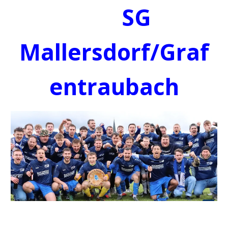
SG
Mallersdorf/Graf
entraubach